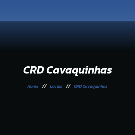
Organização
42ª Seixalíada
Galeria
Sessão de Encerramento
Comunicação
CRD Cavaquinhas
Home
Locais
CRD Cavaquinhas