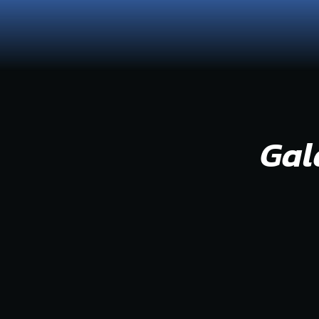
Or
42ª
Co
Gal