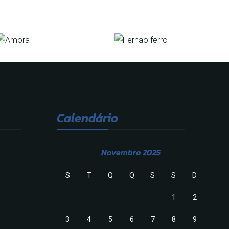
Calendário
Novembro 2025
S
T
Q
Q
S
S
D
1
2
3
4
5
6
7
8
9