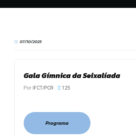
07/10/2025
Gala Gímnica da Seixalíada
Por
IFCT/PCR
125
Programa