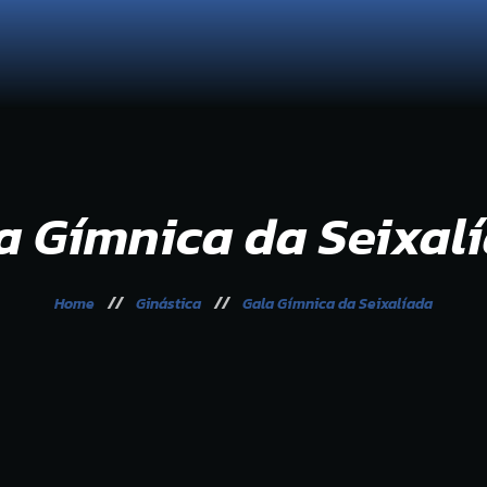
ganização
Sess
 Seixalíada
Galeria
municação
a Gímnica da Seixal
Home
Ginástica
Gala Gímnica da Seixalíada