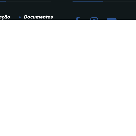
ação
Documentos
Galeria
dade
Cookies
ato