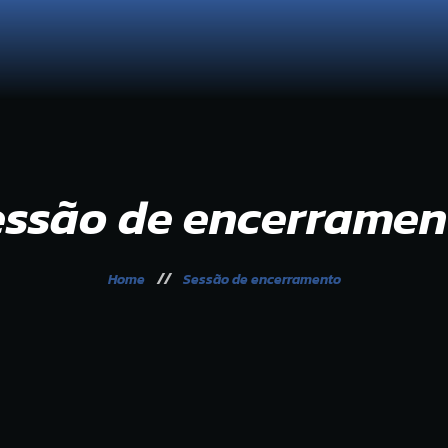
ganização
Sess
 Seixalíada
Galeria
municação
essão de encerramen
Home
Sessão de encerramento