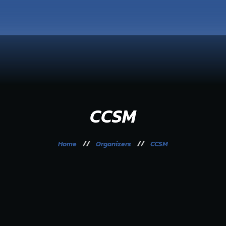
Organização
42ª Seixalíada
Galeria
Sessão de Encerramento
Comunicação
CCSM
Home
Organizers
CCSM