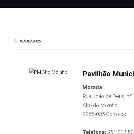
19/08/2025
Pavilhão Munici
Morada
Rua João de Deus, n.º
Alto do Moinho
2855-035 Corroios
Telefone:
961 334 53