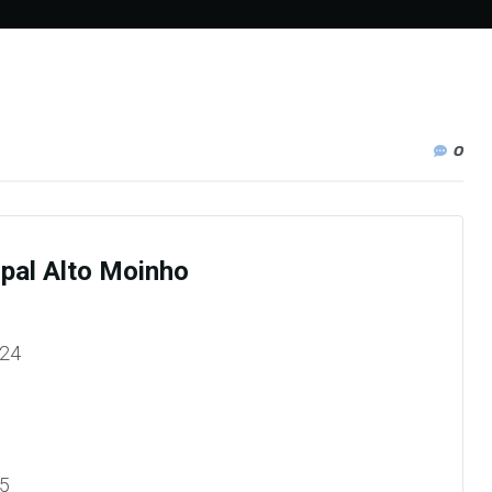
0
pal Alto Moinho
 24
5