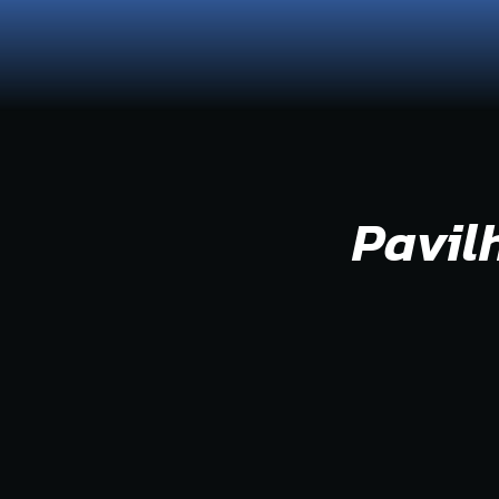
Or
42ª
Co
Pavil