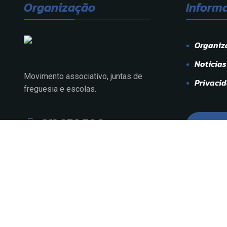
Organização
Inform
Organiz
Notícias
Movimento associativo, juntas de
Privaci
freguesia e escolas.
212 276 700
Cont
Fale connosco.