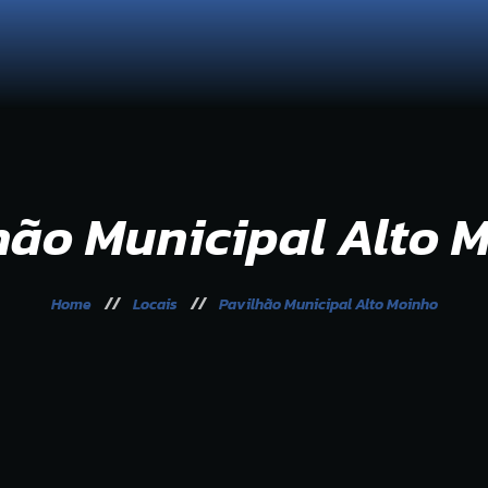
ganização
Sess
 Seixalíada
Galeria
municação
hão Municipal Alto 
Home
Locais
Pavilhão Municipal Alto Moinho