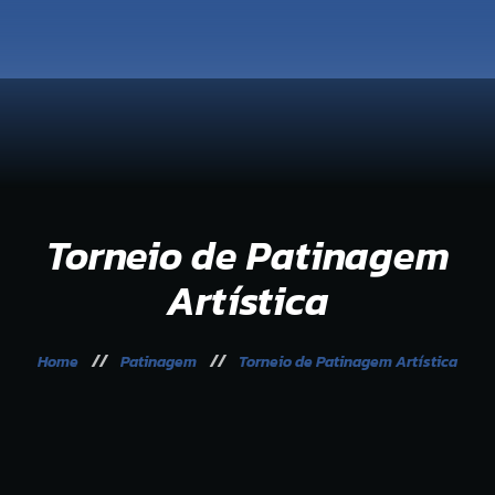
Organização
42ª Seixalíada
Galeria
Sessão de Encerramento
Comunicação
Torneio de Patinagem
Artística
Home
Patinagem
Torneio de Patinagem Artística