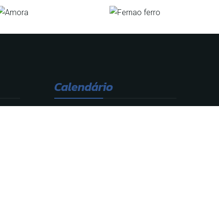
Calendário
Novembro 2025
S
T
Q
Q
S
S
D
1
2
3
4
5
6
7
8
9
10
11
12
13
14
15
16