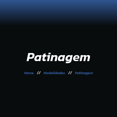
ganização
Sess
 Seixalíada
Galeria
municação
Patinagem
Home
Modalidades
Patinagem