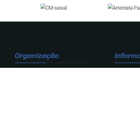
Organização
Inform
Organiz
Notícias
Movimento associativo, juntas de
Privaci
freguesia e escolas.
212 276 700
Cont
Fale connosco.