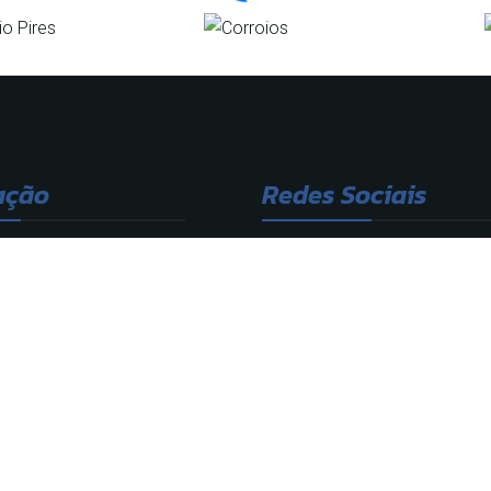
ação
Redes Sociais
ação
Documentos
Galeria
dade
Cookies
ato